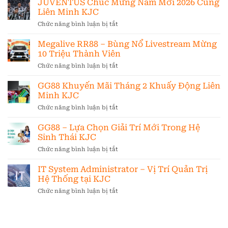
JUVENTUS Chúc Mừng Năm Mới 2026 Cùng
Cao,
Minh
Xuất
Thu
Liên Minh KJC
KJC
Nhập
Nhập
Chức năng bình luận bị tắt
ở
Khoản
Rõ
JUVENTUS
Tại
Ràng
Chúc
Megalive RR88 – Bùng Nổ Livestream Mừng
KJC
Mừng
Ổn
10 Triệu Thành Viên
Năm
Định
Chức năng bình luận bị tắt
ở
Mới
Lâu
Megalive
2026
Dài
RR88
GG88 Khuyến Mãi Tháng 2 Khuấy Động Liên
Cùng
–
Liên
Minh KJC
Bùng
Minh
Chức năng bình luận bị tắt
ở
Nổ
KJC
GG88
Livestream
Khuyến
GG88 – Lựa Chọn Giải Trí Mới Trong Hệ
Mừng
Mãi
10
Sinh Thái KJC
Tháng
Triệu
Chức năng bình luận bị tắt
ở
2
Thành
GG88
Khuấy
Viên
–
IT System Administrator – Vị Trí Quản Trị
Động
Lựa
Liên
Hệ Thống tại KJC
Chọn
Minh
Chức năng bình luận bị tắt
ở
Giải
KJC
IT
Trí
System
Mới
Administrator
Trong
–
Hệ