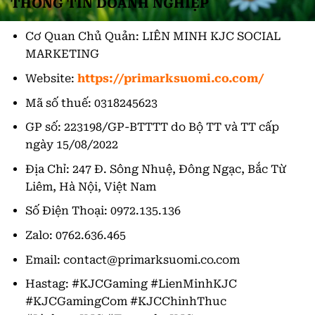
THÔNG TIN DOANH NGHIỆP
Cơ Quan Chủ Quản: LIÊN MINH KJC SOCIAL
MARKETING
Website:
https://primarksuomi.co.com/
Mã số thuế: 0318245623
GP số: 223198/GP-BTTTT do Bộ TT và TT cấp
ngày 15/08/2022
Địa Chỉ: 247 Đ. Sông Nhuệ, Đông Ngạc, Bắc Từ
Liêm, Hà Nội, Việt Nam
Số Điện Thoại: 0972.135.136
Zalo: 0762.636.465
Email:
contact@primarksuomi.co.com
Hastag: #KJCGaming #LienMinhKJC
#KJCGamingCom #KJCChinhThuc