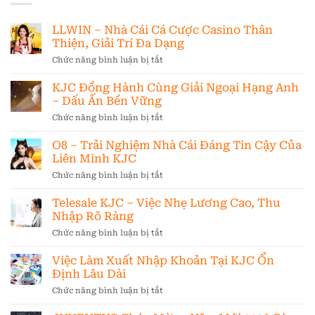
LLWIN – Nhà Cái Cá Cược Casino Thân
Thiện, Giải Trí Đa Dạng
Chức năng bình luận bị tắt
ở
LLWIN
–
KJC Đồng Hành Cùng Giải Ngoại Hạng Anh
Nhà
– Dấu Ấn Bền Vững
Cái
Chức năng bình luận bị tắt
ở
Cá
KJC
Cược
Đồng
O8 – Trải Nghiệm Nhà Cái Đáng Tin Cậy Của
Casino
Hành
Thân
Liên Minh KJC
Cùng
Thiện,
Chức năng bình luận bị tắt
ở
Giải
Giải
O8
Ngoại
Trí
–
Telesale KJC – Việc Nhẹ Lương Cao, Thu
Hạng
Đa
Trải
Anh
Nhập Rõ Ràng
Dạng
Nghiệm
–
Chức năng bình luận bị tắt
ở
Nhà
Dấu
Telesale
Cái
Ấn
KJC
Việc Làm Xuất Nhập Khoản Tại KJC Ổn
Đáng
Bền
–
Tin
Định Lâu Dài
Vững
Việc
Cậy
Chức năng bình luận bị tắt
ở
Nhẹ
Của
Việc
Lương
Liên
Làm