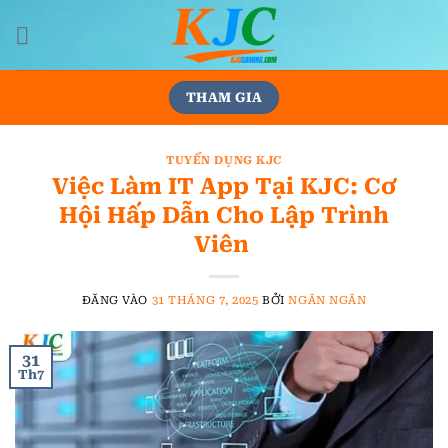
Bỏ
qua
nội
dung
THAM GIA
TUYỂN DỤNG KJC
Việc Làm IT App Tại KJC: Cơ
Hội Hấp Dẫn Cho Lập Trình
Viên
ĐĂNG VÀO
31 THÁNG 7, 2025
BỞI
NGÂN NGÂN
31
Th7